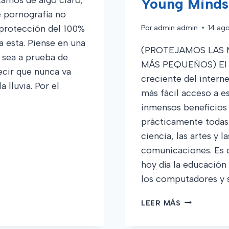
Young Minds
e pornografía no
 protección del 100%
Por
admin admin
14 ago
a esta. Piense en una
(PROTEJAMOS LAS 
e sea a prueba de
MÁS PEQUEÑOS) El d
ecir que nunca va
creciente del interne
a lluvia. Por el
más fácil acceso a es
inmensos beneficios
prácticamente todas 
ciencia, las artes y la
comunicaciones. Es d
hoy día la educación
los computadores y s
RAFÍA.
LA
LEER MÁS
N
PORNOGRAF
EL
.