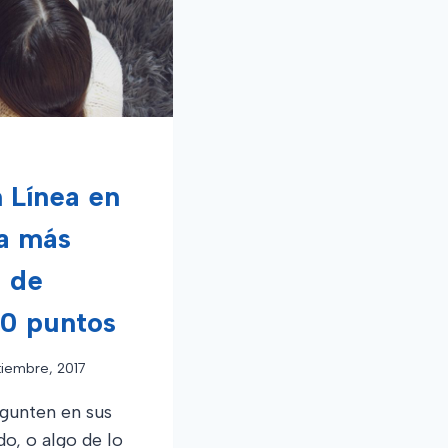
 Línea en
La más
a de
10 puntos
tiembre, 2017
egunten en sus
do, o algo de lo