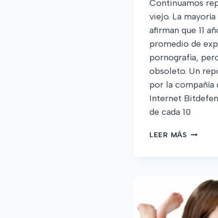
Continuamos rep
viejo. La mayoría
afirman que 11 añ
promedio de expo
pornografía, per
obsoleto. Un rep
por la compañía 
Internet Bitdefe
de cada 1
NIÑOS
LEER MÁS
Y
NIÑAS
MENOR
DE
10
AÑOS
CONSTI