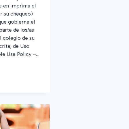
e en imprima el
ar su chequeo)
que gobierne el
parte de los/as
l colegio de su
scrita, de Uso
le Use Policy –…