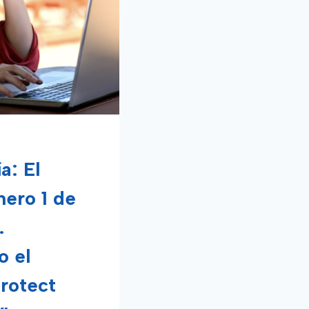
a: El
ero 1 de
.
o el
Protect