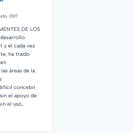
”
sto, 2017
MENTES DE LOS
esarrollo
t y el cada vez
te, ha traído
 en
las áreas de la
s
ifícil concebir
 sin el apoyo de
in el uso…
ÍA: