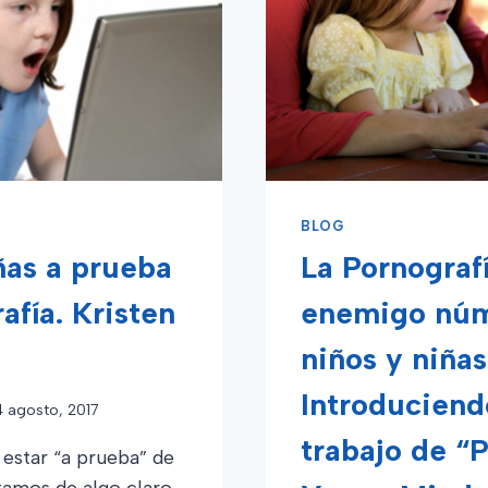
DE
CHEQUEO
DE
10
TES
PUNTOS
BLOG
ñas a prueba
La Pornografí
afía. Kristen
enemigo núm
niños y niñas
Introduciend
4 agosto, 2017
trabajo de “
 estar “a prueba” de
tamos de algo claro,