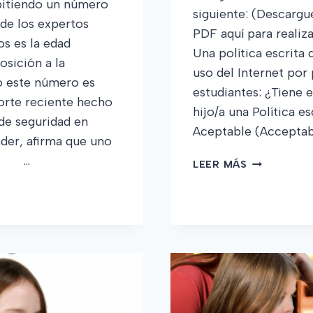
itiendo un número
siguiente: (Descargu
 de los expertos
PDF aquí para realiz
os es la edad
Una política escrita 
sición a la
uso del Internet por 
o este número es
estudiantes: ¿Tiene e
orte reciente hecho
hijo/a una Política e
de seguridad en
Aceptable (Acceptab
nder, afirma que uno
0 …
SEGURIDAD
LEER MÁS
EN
LÍNEA
EN
EL
ES
COLEGIO:
LA
MÁS
RECIENTE
TUYEN
LISTA