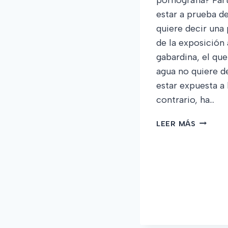
estar a prueba d
quiere decir una
de la exposición 
gabardina, el qu
agua no quiere d
estar expuesta a l
contrario, ha…
NIÑOS
LEER MÁS
Y
NIÑAS
A
PRUEBA
DE
PORNOG
KRISTE
A.
JENSON