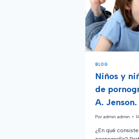
EL
10%
DE
LOS
VISITAN
A
LOS
SITIOS
PORNO
BLOG
Niños y ni
de pornogr
A. Jenson.
Por
admin admin
1
¿En qué consiste
pornografía? Par