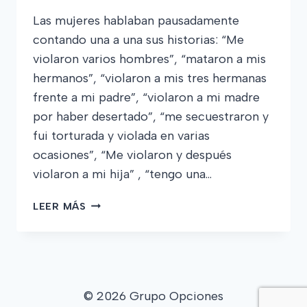
Las mujeres hablaban pausadamente
contando una a una sus historias: “Me
violaron varios hombres”, “mataron a mis
hermanos”, “violaron a mis tres hermanas
frente a mi padre”, “violaron a mi madre
por haber desertado”, “me secuestraron y
fui torturada y violada en varias
ocasiones”, “Me violaron y después
violaron a mi hija” , “tengo una…
“NUESTRO
LEER MÁS
CUERPO
NO
ES
BOTÍN
DE
© 2026 Grupo Opciones
GUERRA”