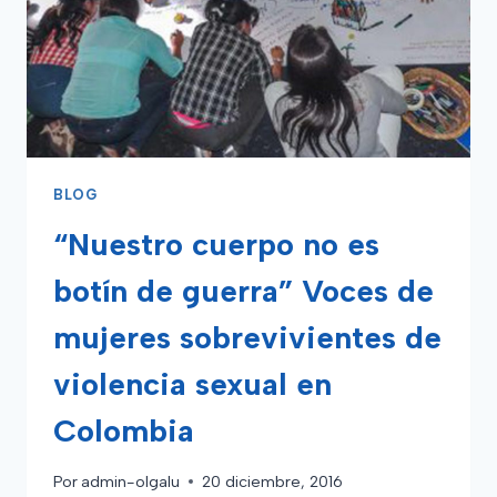
DE
UN
CASO.
BLOG
“Nuestro cuerpo no es
botín de guerra” Voces de
mujeres sobrevivientes de
violencia sexual en
Colombia
Por
admin-olgalu
20 diciembre, 2016